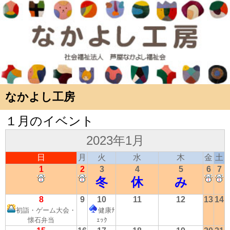
なかよし工房
１月のイベント
2023年1月
日
月
火
水
木
金
土
1
2
3
4
5
6
7
冬
休
み
8
9
10
11
12
13
14
初詣・ゲーム大会・
健康ﾁ
懐石弁当
ｪｯｸ