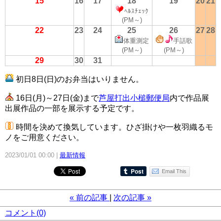
15
16
17
18
19
20
21
ﾍﾙｽﾁｪｯｸ
(PM～)
22
23
24
25
26
27
28
体重測定
手話歌
(PM～)
(PM～)
29
30
31
初日8日(日)のお弁当はいりません。
16日(月)～27日(金)まで
芦屋打出小槌郵便局
内で作品展
出展作品の一部を展示する予定です。
時間を決めて換気しています。ひざ掛けや一枚羽織るモ
ノをご用意ください。
2023/01/01 00:00
最新情報
Email This
«
前の記事
次の記事
»
コメント(0)