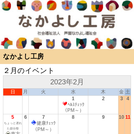
なかよし工房
２月のイベント
2023年2月
日
月
火
水
木
金
土
1
2
3
4
ﾍﾙｽﾁｪｯｸ
（PM～）
5
6
7
8
9
10
11
健康ﾁｪｯｸ
ちょっと遅れ
た節分祭
（PM～）
恵方