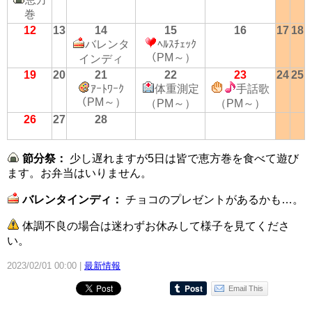
巻
12
13
14
15
16
17
18
バレンタ
ﾍﾙｽﾁｪｯｸ
（PM～）
インディ
19
20
21
22
23
24
25
ｱｰﾄﾜｰｸ
体重測定
手話歌
（PM～）
（PM～）
（PM～）
26
27
28
節分祭：
少し遅れますが5日は皆で恵方巻を食べて遊び
ます。お弁当はいりません。
バレンタインディ：
チョコのプレゼントがあるかも…。
体調不良の場合は迷わずお休みして様子を見てくださ
い。
2023/02/01 00:00
最新情報
Email This