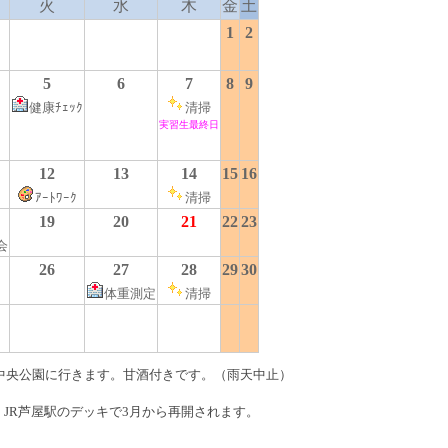
火
水
木
金
土
1
2
5
6
7
8
9
健康ﾁｪｯｸ
清掃
実習生最終日
12
13
14
15
16
ｱｰﾄﾜｰｸ
清掃
19
20
21
22
23
会
26
27
28
29
30
体重測定
清掃
中央公園に行きます。甘酒付きです。（雨天中止）
：
JR芦屋駅のデッキで3月から再開されます。