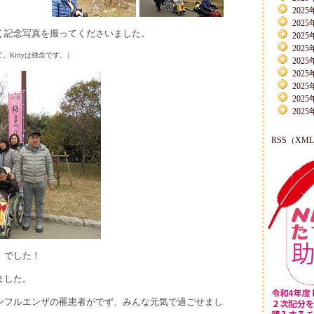
2025
2025
く記念写真を撮ってくださいました。
2025
2025
Kittyは残念です。）
2025
2025
2025
2025
2025
RSS（XM
」でした！
ました。
ンフルエンザの罹患者がでず、みんな元気で過ごせまし