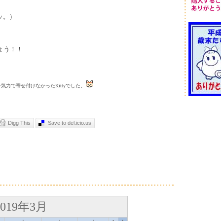
ッ。）
。
ょう！！
気力で寄せ付けなかったKittyでした。
Digg This
Save to del.icio.us
2019年3月