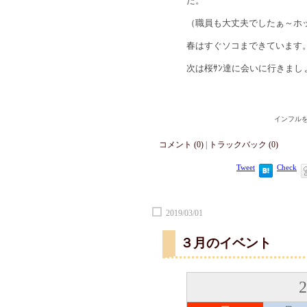
た。
（職員も大丈夫でしたぁ～ホ
春はすぐソコまできています
次は桜ｻﾝ達に会いに行きまし
インフルを
コメント (0)
|
トラックバック (0)
Tweet
Check
2019/03/01
３月のイベント