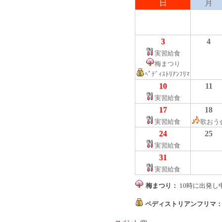
日
月
3
4
実習給食
梅まつり
ﾍﾟﾃﾞｨｽﾄﾘｱﾝﾌﾘﾏ
10
11
実習給食
17
18
実習給食
歌おう
24
25
実習給食
31
実習給食
梅まつり：
10時に出発し
ペディストリアンフリマ