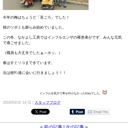
今年の梅はちょうど「見ごろ」でした！
桜のツボミも膨らみ始めていました。
この冬、なかよし工房ではインフルエンザの罹患者がでず、みんな元気
で過ごせました。
（職員も大丈夫でしたぁ～ホッ。）
春はすぐソコまできています。
次は桜ｻﾝ達に会いに行きましょう！！
インフルを気力で寄せ付けなかったKittyでした。
2019/03/10 14:31
スタッフブログ
Email This
«
前の記事
次の記事
»