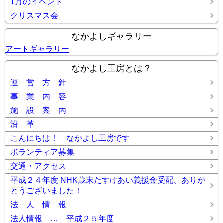
1月のイベント
クリスマス会
なかよしギャラリー
アートギャラリー
なかよし工房とは？
運 営 方 針
事 業 内 容
施 設 案 内
沿 革
こんにちは！ なかよし工房です
ボランティア募集
交通・アクセス
平成２４年度 NHK歳末たすけあい義援金受配、ありが
とうございました！
法 人 情 報
法人情報 … 平成２５年度