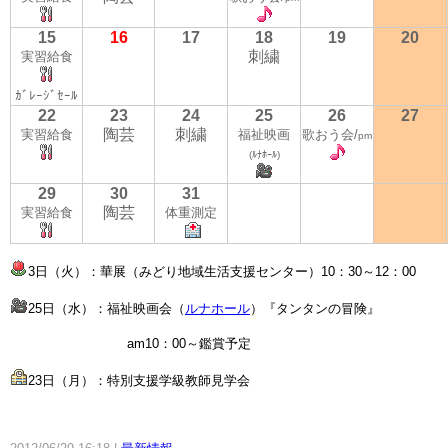
15
16
17
18
19
20
刺繍
実習給食
ｶﾞﾚｰｼﾞｾｰﾙ
22
23
24
25
26
27
陶芸
刺繍
実習給食
福祉映画
歌おう会/
pm
(ﾙﾅﾎｰﾙ)
29
30
31
陶芸
実習給食
体重測定
3日（火）：華展（みどり地域生活支援センター）10：30～12：00
25日（水）：福祉映画会（
ルナホール
）『タンタンの冒険』
am10：00～鑑賞予定
23日（月）：特別支援学級教師見学会