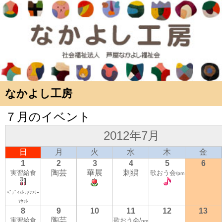
なかよし工房
７月のイベント
2012年7月
日
月
火
水
木
金
1
2
3
4
5
6
陶芸
華展
刺繍
実習給食
歌おう会
/pm
ﾍﾟﾃﾞｨｽﾄﾘｱﾝﾌﾘｰ
ﾏｹｯﾄ
8
9
10
11
12
13
陶芸
実習給食
歌おう会/
pm