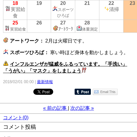
18
19
20
21
22
23
実習給
清掃
スポーツ
食
ひろば
25
26
27
28
ｱｰﾄﾜｰｸ
実習給食
体重測定
アートワーク：
2月は火曜日です。
スポーツひろば：
寒い時ほど身体を動かしましょう。
インフルエンザが猛威をふるっています。「手洗い」
「うがい」「マスク」をしましょう
2018/02/01 00:00
最新情報
Email This
«
前の記事
次の記事
»
コメント(0)
コメント投稿