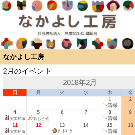
なかよし工房
2月のイベント
2018年2月
日
月
火
水
木
金
1
2
清掃
4
5
6
7
8
9
清掃
実習給食
歌おう会
11
12
13
14
15
16
ｱｰﾄﾜｰｸ
清掃
実習給食