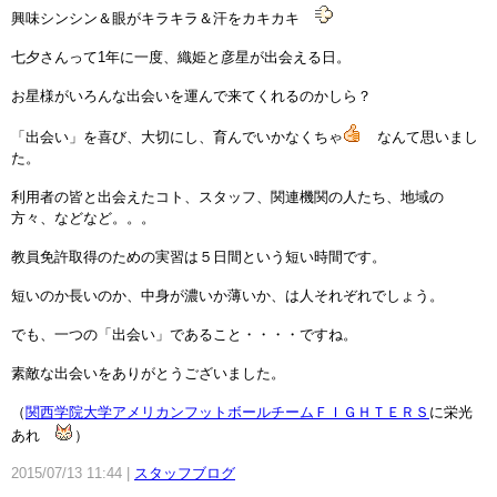
興味シンシン＆眼がキラキラ＆汗をカキカキ
七夕さんって1年に一度、織姫と彦星が出会える日。
お星様がいろんな出会いを運んで来てくれるのかしら？
「出会い」を喜び、大切にし、育んでいかなくちゃ
なんて思いまし
た。
利用者の皆と出会えたコト、スタッフ、関連機関の人たち、地域の
方々、などなど。。。
教員免許取得のための実習は５日間という短い時間です。
短いのか長いのか、中身が濃いか薄いか、は人それぞれでしょう。
でも、一つの「出会い」であること・・・・ですね。
素敵な出会いをありがとうございました。
（
関西学院大学アメリカンフットボールチームＦＩＧＨＴＥＲＳ
に栄光
あれ
）
2015/07/13 11:44
スタッフブログ