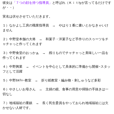
彼女は
「７つの顔を持つ指導員」
と呼ばれ（Ｋｉｔtyが言ってるだけです
が・・）
実名は伏せさせていただきます。
１）なかよし工房の職業指導員 → やはり１番に書いとかなきゃいけ
ません
２）中野堂本舗の大将 → 和菓子・洋菓子など手作りのスゥーツをチ
ャチャっと作ってくれます
３）中野食堂のおっかぁ → 残りものでチャチャっと美味しい一品を
作ってくれます
４）中野興業 → イベントを中心として具体的に準備から開催~スタッ
フとして活躍
５）中野ｶﾙﾁｬｰ教室 → 折り紙教室・編み物・刺しゅうなど多彩
６）やさしいお母さん → 主婦の鏡、食事の用意や掃除の手抜きは一
切なし
７）地域福祉の重鎮 → 長く民生委員をやっておられ地域福祉には欠
かせない人材です。