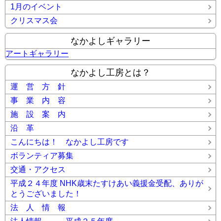
1月のイベント
クリスマス会
なかよしギャラリー
アートギャラリー
なかよし工房とは？
運 営 方 針
事 業 内 容
施 設 案 内
沿 革
こんにちは！ なかよし工房です
ボランティア募集
交通・アクセス
平成２４年度 NHK歳末たすけあい義援金受配、ありが
とうございました！
法 人 情 報