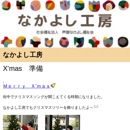
なかよし工房
X'mas 準備
Ｍｅｒｒｙ Ｘ’ｍａｓ
街中でクリスマスソングが聞こえてくる時期になりました。
なかよし工房でもクリスマスツリーを飾りましたよ～