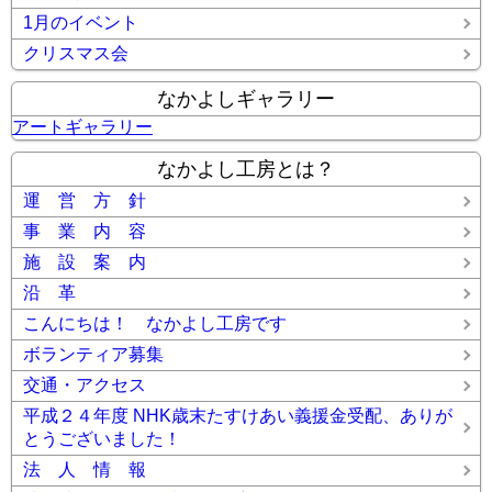
1月のイベント
クリスマス会
なかよしギャラリー
アートギャラリー
なかよし工房とは？
運 営 方 針
事 業 内 容
施 設 案 内
沿 革
こんにちは！ なかよし工房です
ボランティア募集
交通・アクセス
平成２４年度 NHK歳末たすけあい義援金受配、ありが
とうございました！
法 人 情 報