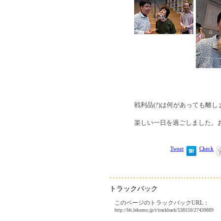
戦利品(?)は何があっても離し
楽しい一日を過ごしました。
Tweet
Check
トラックバック
このページのトラックバックURL：
http://bb.lekumo.jp/t/trackback/538150/27439889