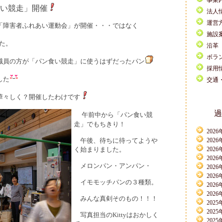
事業
い競走」開催
法人
運営
「障害者ふれあい運動会」が開催・・・ではなく
施設
た。
沿革
ボラ
職員の方が「パン食い競走」に使うはずだったパン
採用
した
交通
華々しく？開催したわけです
過
午前中から「パン食い競
走」でもちきり！
2026
午後、待ちに待ってようや
2026
く始まりました。
2026
2026
メロンパン・アンパン・
2026
2026
イモモッチパンの
３種類。
2026
2026
みんな真剣そのもの！！！
2025
2025
写真担当のKittyはおかしく
2025