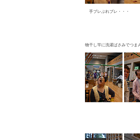
手ブレぶれブレ・・・
物干し竿に洗濯ばさみでつま