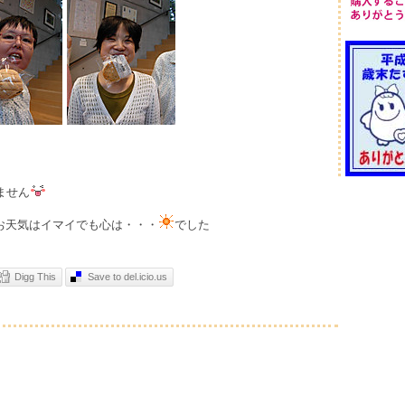
ません
お天気はイマイでも心は・・・
でした
Digg This
Save to del.icio.us