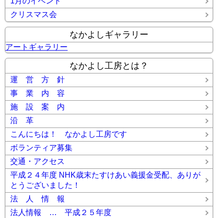
1月のイベント
クリスマス会
なかよしギャラリー
アートギャラリー
なかよし工房とは？
運 営 方 針
事 業 内 容
施 設 案 内
沿 革
こんにちは！ なかよし工房です
ボランティア募集
交通・アクセス
平成２４年度 NHK歳末たすけあい義援金受配、ありが
とうございました！
法 人 情 報
法人情報 … 平成２５年度