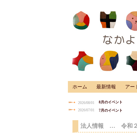
ホーム
最新情報
アー
8月のイベント
2026/08/01
2026/07/01
7月のイベント
法人情報 … 令和