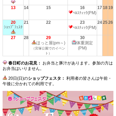
13
14
15
16
17
18
19
ﾍﾙｽﾁｪｯｸ(PM)
20
21
22
23
24
25
26
ｼｮｯﾌﾟﾌｪｽﾀ
ﾍﾙｽﾁｪｯｸ(PM)
27
28
29
30
ほっと屋(pm～)
体重測定
(PM)
（宮塚公園でのイベン
ト）
春日町のお花見：
お弁当と豚汁があります。参加の方は
お弁当はいりません。
20日(日)の
ショップフェスタ：
利用者の皆さんは午前・
午後に分かれての利用です。