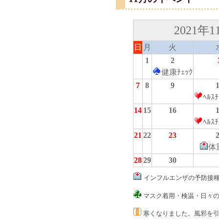
2021年1
日
月
火
1
2
健康ﾁｪｯｸ
7
8
9
ﾍﾙｽﾁ
14
15
16
ﾍﾙｽﾁ
21
22
23
体
28
29
30
インフルエンザの予防接
マスク着用・検温・日々の
寒くなりました。風邪を引