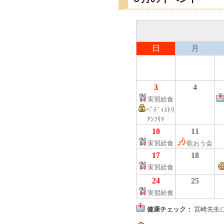
日
月
3
4
実習給食
ﾍﾟﾃﾞｨｽﾄﾘ
ｱﾝﾌﾘﾏ
10
11
実習給食
歌おう会
17
18
実習給食
24
25
実習給食
健康チェック：
宮崎先生